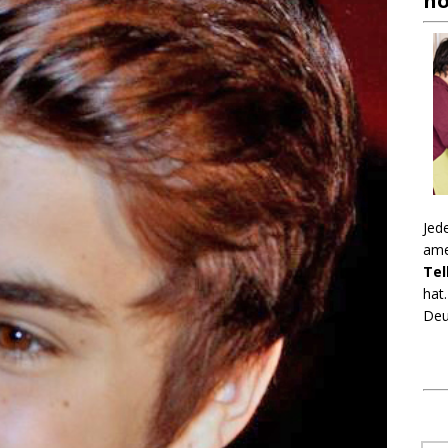
no
Jed
ame
Tel
hat
Deu