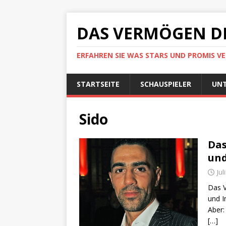
DAS VERMÖGEN D
ERFAHREN SIE WAS STARS UND PROMIS V
STARTSEITE
SCHAUSPIELER
UN
Sido
Das
und
Jul
Das V
und I
Aber:
[…]