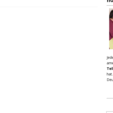
no
Jed
ame
Tel
hat
Deu