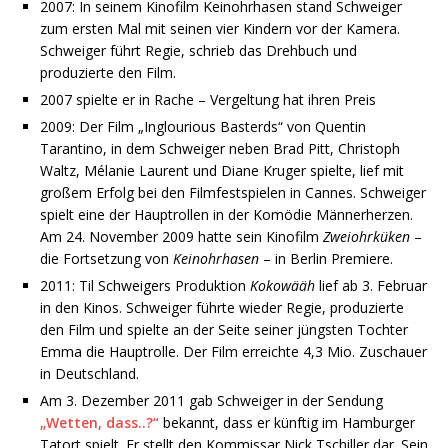
2007: In seinem Kinofilm Keinohrhasen stand Schweiger
zum ersten Mal mit seinen vier Kindern vor der Kamera.
Schweiger führt Regie, schrieb das Drehbuch und
produzierte den Film.
2007 spielte er in Rache – Vergeltung hat ihren Preis
2009: Der Film „Inglourious Basterds“ von Quentin
Tarantino, in dem Schweiger neben Brad Pitt, Christoph
Waltz, Mélanie Laurent und Diane Kruger spielte, lief mit
großem Erfolg bei den Filmfestspielen in Cannes. Schweiger
spielt eine der Hauptrollen in der Komödie Männerherzen.
Am 24. November 2009 hatte sein Kinofilm
Zweiohrküken
–
die Fortsetzung von
Keinohrhasen
– in Berlin Premiere.
2011: Til Schweigers Produktion
Kokowääh
lief ab 3. Februar
in den Kinos. Schweiger führte wieder Regie, produzierte
den Film und spielte an der Seite seiner jüngsten Tochter
Emma die Hauptrolle. Der Film erreichte 4,3 Mio. Zuschauer
in Deutschland.
Am 3. Dezember 2011 gab Schweiger in der Sendung
„Wetten, dass..?“
bekannt, dass er künftig im Hamburger
Tatort spielt. Er stellt den Kommissar Nick Tschiller dar. Sein