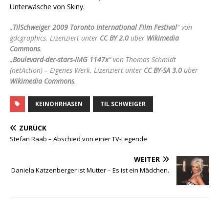
Unterwäsche von Skiny.
„
TilSchweiger 2009 Toronto International Film Festival
“ von
gdcgraphics. Lizenziert unter
CC BY 2.0
über
Wikimedia
Commons
.
„
Boulevard-der-stars-IMG 1147x
“ von Thomas Schmidt
(netAction) –
Eigenes Werk
. Lizenziert unter
CC BY-SA 3.0
über
Wikimedia Commons
.
KEINOHRHASEN
TIL SCHWEIGER
ZURÜCK
Stefan Raab – Abschied von einer TV-Legende
WEITER
Daniela Katzenberger ist Mutter – Es ist ein Mädchen.