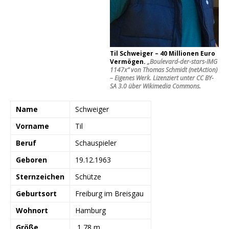
Til Schweiger – 40 Millionen Euro
Vermögen.
„
Boulevard-der-stars-IMG
1147x
“ von Thomas Schmidt (netAction)
–
Eigenes Werk
. Lizenziert unter
CC BY-
SA 3.0
über
Wikimedia Commons
.
Name
Schweiger
Vorname
Til
Beruf
Schauspieler
Geboren
19.12.1963
Sternzeichen
Schütze
Geburtsort
Freiburg im Breisgau
Wohnort
Hamburg
Größe
1,78 m